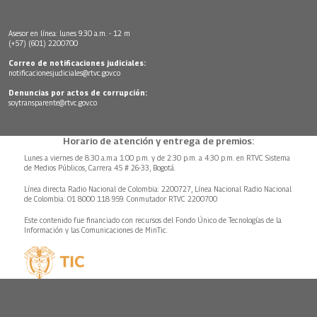
Asesor en línea: lunes 9:30 a.m. - 12 m
(+57) (601) 2200700
Correo de notificaciones judiciales:
notificacionesjudiciales@rtvc.gov.co
Denuncias por actos de corrupción:
soytransparente@rtvc.gov.co
Horario de atención y entrega de premios:
Lunes a viernes de 8:30 a.m.a 1:00 p.m. y de 2:30 p.m. a 4:30 p.m. en RTVC Sistema
de Medios Públicos, Carrera 45 # 26-33, Bogotá.
Línea directa Radio Nacional de Colombia: 2200727, Línea Nacional Radio Nacional
de Colombia: 01 8000 118 959. Conmutador RTVC 2200700
Este contenido fue financiado con recursos del Fondo Único de Tecnologías de la
Información y las Comunicaciones de MinTic.