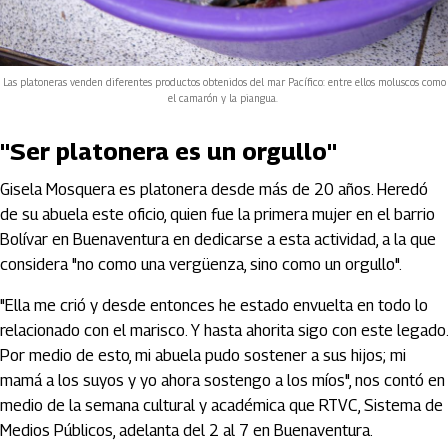
Las platoneras venden diferentes productos obtenidos del mar Pacífico: entre ellos moluscos como
el camarón y la piangua.
"Ser platonera es un orgullo"
Gisela Mosquera es platonera desde más de 20 años. Heredó
de su abuela este oficio, quien fue la primera mujer en el barrio
Bolívar en Buenaventura en dedicarse a esta actividad, a la que
considera "no como una vergüenza, sino como un orgullo".
"Ella me crió y desde entonces he estado envuelta en todo lo
relacionado con el marisco. Y hasta ahorita sigo con este legado.
Por medio de esto, mi abuela pudo sostener a sus hijos; mi
mamá a los suyos y yo ahora sostengo a los míos", nos contó en
medio de la semana cultural y académica que RTVC, Sistema de
Medios Públicos, adelanta del 2 al 7 en Buenaventura.