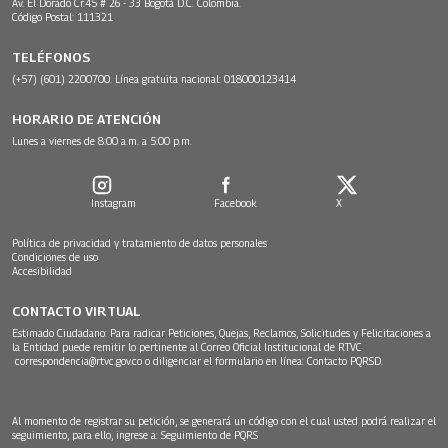
Av. El Dorado Cr.45 # 26 - 33 Bogotá D.C. Colombia.
Código Postal: 111321
TELÉFONOS
(+57) (601) 2200700. Línea gratuita nacional: 018000123414
HORARIO DE ATENCIÓN
Lunes a viernes de 8:00 a.m. a 5:00 p.m.
Instagram
Facebook
X
Política de privacidad y tratamiento de datos personales
Condiciones de uso
Accesibilidad
CONTACTO VIRTUAL
Estimado Ciudadano: Para radicar Peticiones, Quejas, Reclamos, Solicitudes y Felicitaciones a
la Entidad puede remitir lo pertinente al Correo Oficial Institucional de RTVC
correspondencia@rtvc.gov.co
o diligenciar el formulario en línea:
Contacto PQRSD.
Al momento de registrar su petición, se generará un código con el cual usted podrá realizar el
seguimiento, para ello, ingrese a:
Seguimiento de PQRS