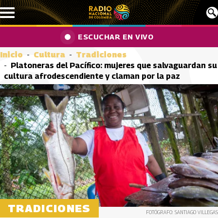
Pasar al contenido principal
ESCUCHAR EN VIVO
Inicio
Cultura
Tradiciones
Platoneras del Pacífico: mujeres que salvaguardan su
cultura afrodescendiente y claman por la paz
TRADICIONES
FOTÓGRAFO: SANTIAGO VILLEGAS