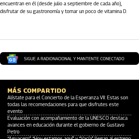
encuentran en él (desde julio a septiembre de cada año),
disfrutar de su gastronomía y tomar un poco de vitamina D.
Artículos Player
SIGUE A RADIONACIONAL Y MANTENTE CONECTADO
MÁS COMPARTIDO
Alístate para el Concierto de la Esperanza VII: Estas son
todas las recomendaciones para que disfrutes este
evento
Evaluación con acompañamiento de la UNESCO destaca
avances en educación durante el gobierno de Gustavo
Petro
“Aguacero”, “Hoy estamos aquí” y “Vacía” llegan al estreno