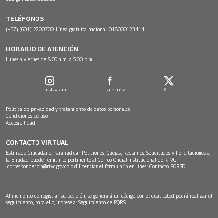
TELÉFONOS
(+57) (601) 2200700. Línea gratuita nacional: 018000123414
HORARIO DE ATENCIÓN
Lunes a viernes de 8:00 a.m. a 5:00 p.m.
Instagram
Facebook
X
Política de privacidad y tratamiento de datos personales
Condiciones de uso
Accesibilidad
CONTACTO VIRTUAL
Estimado Ciudadano: Para radicar Peticiones, Quejas, Reclamos, Solicitudes y Felicitaciones a
la Entidad puede remitir lo pertinente al Correo Oficial Institucional de RTVC
correspondencia@rtvc.gov.co
o diligenciar el formulario en línea:
Contacto PQRSD.
Al momento de registrar su petición, se generará un código con el cual usted podrá realizar el
seguimiento, para ello, ingrese a:
Seguimiento de PQRS