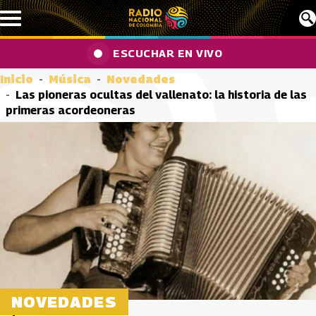
Pasar al contenido principal
ESCUCHAR EN VIVO
Inicio
Música
Novedades
Las pioneras ocultas del vallenato: la historia de las
primeras acordeoneras
NOVEDADES