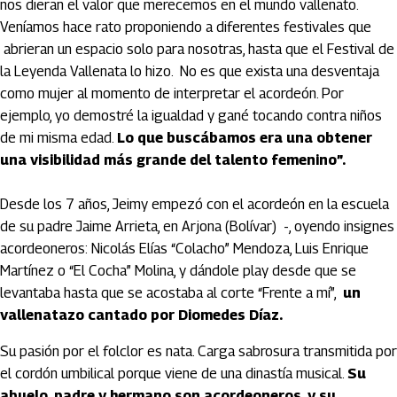
nos dieran el valor que merecemos en el mundo vallenato.
Veníamos hace rato proponiendo a diferentes festivales que
abrieran un espacio solo para nosotras, hasta que el Festival de
la Leyenda Vallenata lo hizo. No es que exista una desventaja
como mujer al momento de interpretar el acordeón. Por
ejemplo, yo demostré la igualdad y gané tocando contra niños
de mi misma edad.
Lo que buscábamos era una obtener
una visibilidad más grande del talento femenino”.
Desde los 7 años, Jeimy empezó con el acordeón en la escuela
de su padre Jaime Arrieta, en Arjona (Bolívar) -, oyendo insignes
acordeoneros: Nicolás Elías “Colacho” Mendoza, Luis Enrique
Martínez o “El Cocha” Molina, y dándole play desde que se
levantaba hasta que se acostaba al corte “Frente a mí”,
un
vallenatazo cantado por Diomedes Díaz.
Su pasión por el folclor es nata. Carga sabrosura transmitida por
el cordón umbilical porque viene de una dinastía musical.
Su
abuelo, padre y hermano son acordeoneros, y su