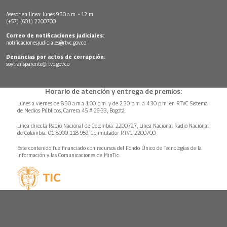
Asesor en línea: lunes 9:30 a.m. - 12 m
(+57) (601) 2200700
Correo de notificaciones judiciales:
notificacionesjudiciales@rtvc.gov.co
Denuncias por actos de corrupción:
soytransparente@rtvc.gov.co
Horario de atención y entrega de premios:
Lunes a viernes de 8:30 a.m.a 1:00 p.m. y de 2:30 p.m. a 4:30 p.m. en RTVC Sistema
de Medios Públicos, Carrera 45 # 26-33, Bogotá.
Línea directa Radio Nacional de Colombia: 2200727, Línea Nacional Radio Nacional
de Colombia: 01 8000 118 959. Conmutador RTVC 2200700
Este contenido fue financiado con recursos del Fondo Único de Tecnologías de la
Información y las Comunicaciones de MinTic.