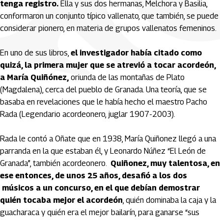
tenga registro.
Ella y sus dos hermanas, Melchora y Basilia,
conformaron un conjunto típico vallenato, que también, se puede
considerar pionero, en materia de grupos vallenatos femeninos.
En uno de sus libros,
el investigador había citado como
quizá, la primera mujer que se atrevió a tocar acordeón,
a María Quiñónez,
oriunda de las montañas de Plato
(Magdalena), cerca del pueblo de Granada. Una teoría, que se
basaba en revelaciones que le había hecho el maestro Pacho
Rada (Legendario acordeonero, juglar 1907-2003).
Rada le contó a Oñate que en 1938, María Quiñonez llegó a una
parranda en la que estaban él, y Leonardo Núñez “El León de
Granada”, también acordeonero.
Quiñonez, muy talentosa, en
ese entonces, de unos 25 años, desafió a los dos
músicos a un concurso, en el que debían demostrar
quién tocaba mejor el acordeón
, quién dominaba la caja y la
guacharaca y quién era el mejor bailarín, para ganarse “sus