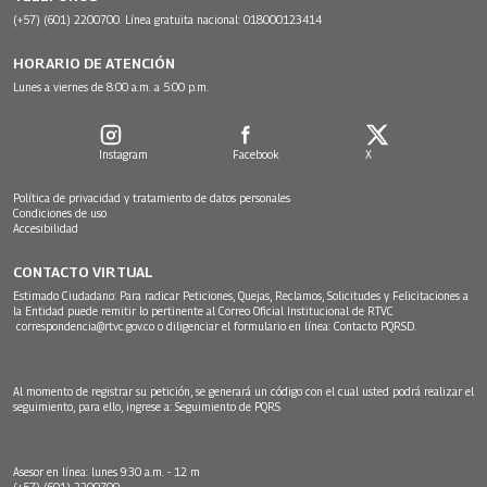
(+57) (601) 2200700. Línea gratuita nacional: 018000123414
HORARIO DE ATENCIÓN
Lunes a viernes de 8:00 a.m. a 5:00 p.m.
Instagram
Facebook
X
Política de privacidad y tratamiento de datos personales
Condiciones de uso
Accesibilidad
CONTACTO VIRTUAL
Estimado Ciudadano: Para radicar Peticiones, Quejas, Reclamos, Solicitudes y Felicitaciones a
la Entidad puede remitir lo pertinente al Correo Oficial Institucional de RTVC
correspondencia@rtvc.gov.co
o diligenciar el formulario en línea:
Contacto PQRSD.
Al momento de registrar su petición, se generará un código con el cual usted podrá realizar el
seguimiento, para ello, ingrese a:
Seguimiento de PQRS
Asesor en línea: lunes 9:30 a.m. - 12 m
(+57) (601) 2200700