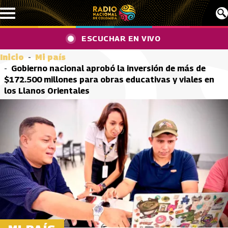
Pasar al contenido principal
ESCUCHAR EN VIVO
Inicio
Mi país
Gobierno nacional aprobó la inversión de más de
$172.500 millones para obras educativas y viales en
los Llanos Orientales