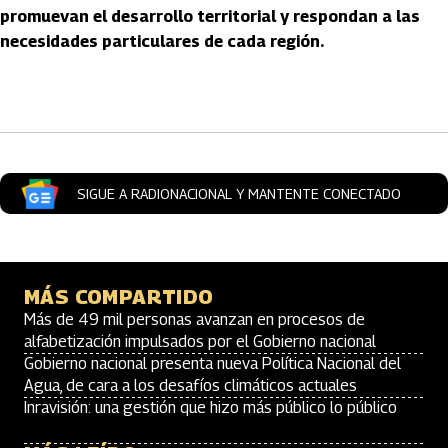
promuevan el desarrollo territorial y respondan a las
necesidades particulares de cada región.
Artículos Player
SIGUE A RADIONACIONAL Y MANTENTE CONECTADO
MÁS COMPARTIDO
Más de 49 mil personas avanzan en procesos de
alfabetización impulsados por el Gobierno nacional
Gobierno nacional presenta nueva Política Nacional del
Agua, de cara a los desafíos climáticos actuales
Inravisión: una gestión que hizo más público lo público