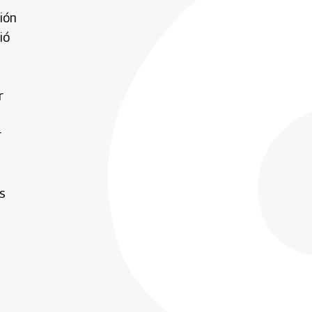
ión
ió
r
r
s