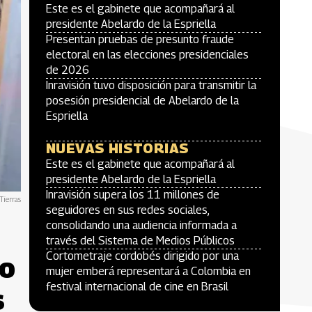
Este es el gabinete que acompañará al
presidente Abelardo de la Espriella
Presentan pruebas de presunto fraude
electoral en las elecciones presidenciales
de 2026
Inravisión tuvo disposición para transmitir la
posesión presidencial de Abelardo de la
Espriella
NUEVAS HISTORIAS
Este es el gabinete que acompañará al
presidente Abelardo de la Espriella
Inravisión supera los 11 millones de
Tierras
seguidores en sus redes sociales,
consolidando una audiencia informada a
través del Sistema de Medios Públicos
Cortometraje cordobés dirigido por una
lo
mujer emberá representará a Colombia en
festival internacional de cine en Brasil
s