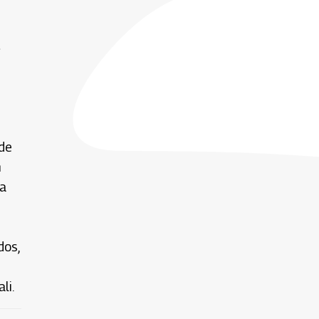
 de
n
ra
dos,
li.