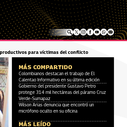
productivos para víctimas del conflicto
MÁS COMPARTIDO
Colombianos destacan el trabajo de El
Calentao Informativo en su última edición
Gobierno del presidente Gustavo Petro
protege 314 mil hectáreas del páramo Cruz
Verde-Sumapaz
Wilson Arias denuncia que encontró un
micrófono oculto en su oficina
MÁS LEÍDO