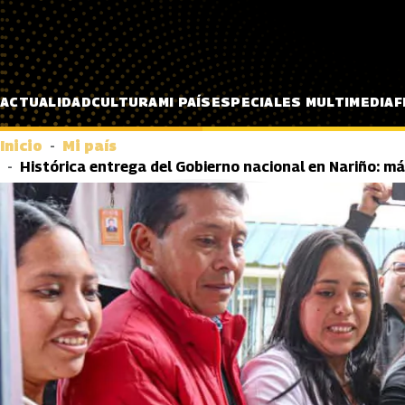
Pasar al contenido principal
ACTUALIDAD
CULTURA
MI PAÍS
ESPECIALES MULTIMEDIA
F
Inicio
Mi país
Histórica entrega del Gobierno nacional en Nariño: má