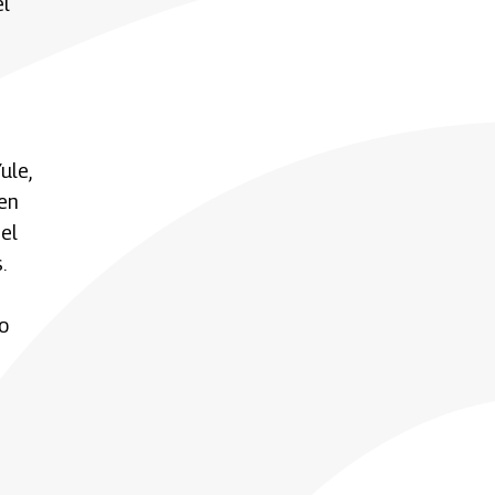
el
ule,
 en
el
.
o