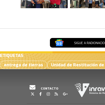
Artículos Player
SIGUE A RADIONACI
ETIQUETAS
entrega de tierras
Unidad de Restitución de
CONTACTO