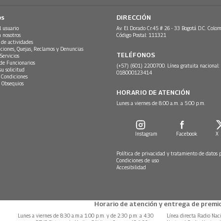
os
DIRECCIÓN
l usuario
Av. El Dorado Cr.45 # 26 - 33 Bogotá D.C. Colom
n nosotros
Código Postal: 111321
 de actividades
ciones, Quejas, Reclamos y Denuncias
TELÉFONOS
Servicios
 de Funcionarios
(+57) (601) 2200700. Línea gratuita nacional:
su solicitud
018000123414
 Condiciones
 Obsequios
HORARIO DE ATENCIÓN
Lunes a viernes de 8:00 a.m. a 5:00 p.m.
Instagram
Facebook
X
Política de privacidad y tratamiento de datos 
Condiciones de uso
Accesibilidad
Horario de atención y entrega de premio
Lunes a viernes de 8:30 a.m.a 1:00 p.m. y de 2:30 p.m. a 4:30
Línea directa Radio Nac