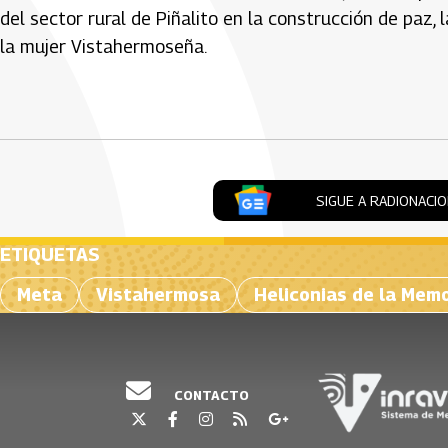
del sector rural de Piñalito en la construcción de paz,
la mujer Vistahermoseña.
Artículos Player
SIGUE A RADIONACI
ETIQUETAS
Meta
Vistahermosa
Heliconias de la Mem
CONTACTO