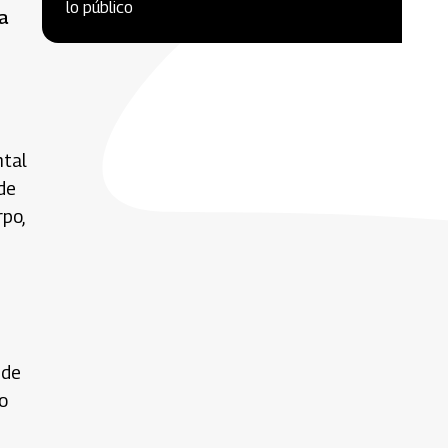
lo público
a
ntal
de
po,
sde
o