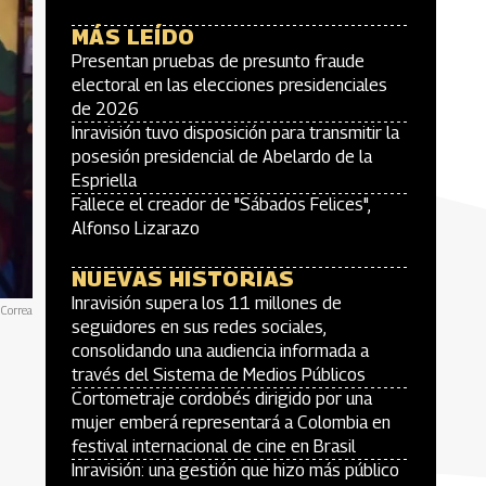
MÁS LEÍDO
Presentan pruebas de presunto fraude
electoral en las elecciones presidenciales
de 2026
Inravisión tuvo disposición para transmitir la
posesión presidencial de Abelardo de la
Espriella
Fallece el creador de "Sábados Felices",
Alfonso Lizarazo
NUEVAS HISTORIAS
Inravisión supera los 11 millones de
 Correa
seguidores en sus redes sociales,
consolidando una audiencia informada a
través del Sistema de Medios Públicos
Cortometraje cordobés dirigido por una
mujer emberá representará a Colombia en
festival internacional de cine en Brasil
Inravisión: una gestión que hizo más público