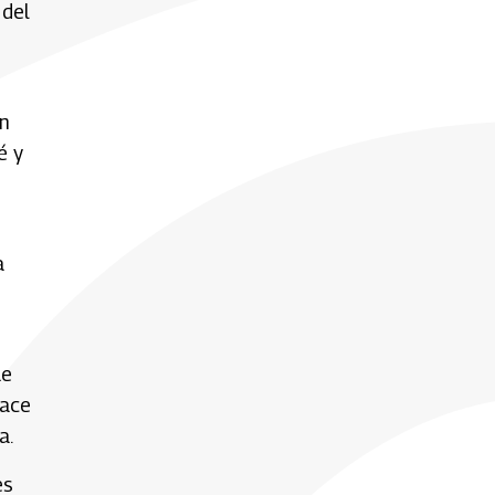
 del
un
é y
a
ue
hace
a.
es