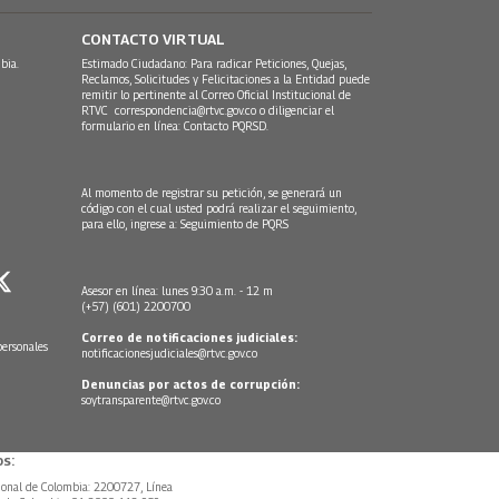
CONTACTO VIRTUAL
bia.
Estimado Ciudadano: Para radicar Peticiones, Quejas,
Reclamos, Solicitudes y Felicitaciones a la Entidad puede
remitir lo pertinente al Correo Oficial Institucional de
RTVC
correspondencia@rtvc.gov.co
o diligenciar el
formulario en línea:
Contacto PQRSD.
Al momento de registrar su petición, se generará un
código con el cual usted podrá realizar el seguimiento,
para ello, ingrese a:
Seguimiento de PQRS
Asesor en línea: lunes 9:30 a.m. - 12 m
(+57) (601) 2200700
Correo de notificaciones judiciales:
personales
notificacionesjudiciales@rtvc.gov.co
Denuncias por actos de corrupción:
soytransparente@rtvc.gov.co
s:
ional de Colombia: 2200727, Línea