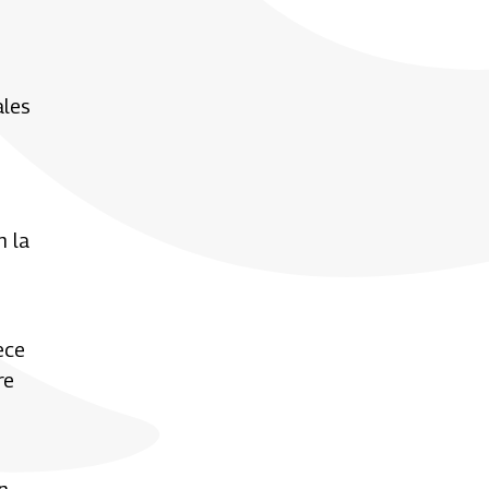
ales
n la
ece
re