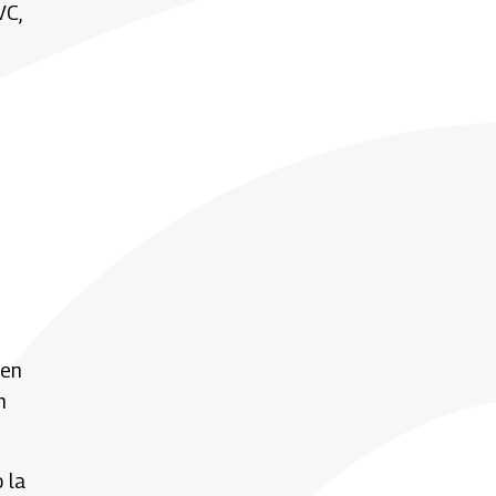
VC,
 en
n
 la