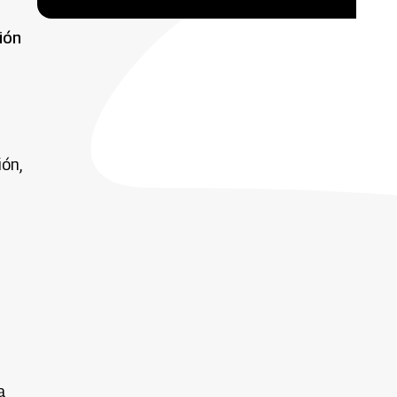
ión
ón,
a