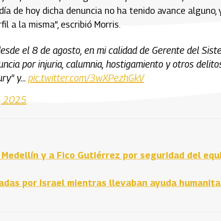
 día de hoy dicha denuncia no ha tenido avance alguno, 
il a la misma”, escribió Morris.
desde el 8 de agosto, en mi calidad de Gerente del Sis
cia por injuria, calumnia, hostigamiento y otros delitos
ury” y…
pic.twitter.com/3wXPezhGkV
, 2025
Medellín y a Fico Gutiérrez por seguridad del equ
adas por Israel mientras llevaban ayuda humanita