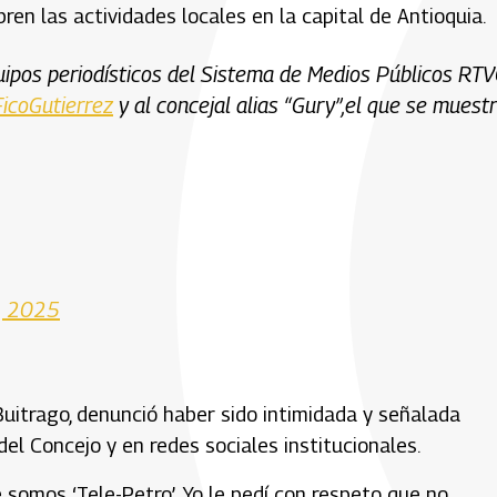
en las actividades locales en la capital de Antioquia.
uipos periodísticos del Sistema de Medios Públicos RT
icoGutierrez
y al concejal alias “Gury”,el que se muest
, 2025
Buitrago, denunció haber sido intimidada y señalada
el Concejo y en redes sociales institucionales.
 somos ‘Tele-Petro’. Yo le pedí con respeto que no