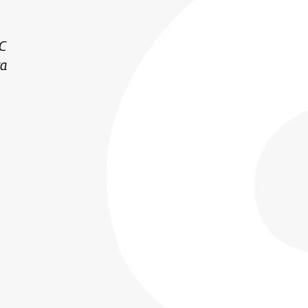
VC
ra