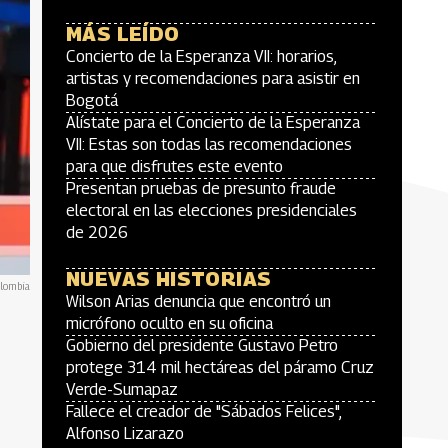
MÁS LEÍDO
Concierto de la Esperanza VII: horarios,
artistas y recomendaciones para asistir en
Bogotá
Alístate para el Concierto de la Esperanza
VII: Estas son todas las recomendaciones
para que disfrutes este evento
Presentan pruebas de presunto fraude
electoral en las elecciones presidenciales
de 2026
NUEVAS HISTORIAS
olombia
Wilson Arias denuncia que encontró un
micrófono oculto en su oficina
Gobierno del presidente Gustavo Petro
protege 314 mil hectáreas del páramo Cruz
Verde-Sumapaz
Fallece el creador de "Sábados Felices",
Alfonso Lizarazo