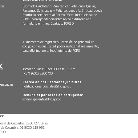
bia.
Estimado Ciudadano: Para radicar Peticiones, Quejas,
Reclamos, Solicitudes y Felicitaciones a la Entidad puede
remitir lo pertinente al Correo Oficial Institucional de
RTVC
correspondencia@rtvc.gov.co
o diligenciar el
formulario en línea:
Contacto PQRSD.
Al momento de registrar su petición, se generará un
código con el cual usted podrá realizar el seguimiento,
para ello, ingrese a:
Seguimiento de PQRS
Asesor en línea: lunes 9:30 a.m. - 12 m
(+57) (601) 2200700
Correo de notificaciones judiciales:
personales
notificacionesjudiciales@rtvc.gov.co
Denuncias por actos de corrupción:
soytransparente@rtvc.gov.co
s:
ional de Colombia: 2200727, Línea
l de Colombia: 01 8000 118 959.
0700