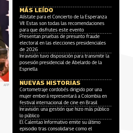
MÁS LEÍDO
Alístate para el Concierto de la Esperanza
VII: Estas son todas las recomendaciones
para que disfrutes este evento
Presentan pruebas de presunto fraude
electoral en las elecciones presidenciales
de 2026
Inravisión tuvo disposición para transmitir la
posesión presidencial de Abelardo de la
Espriella
NUEVAS HISTORIAS
AFP
Cortometraje cordobés dirigido por una
mujer emberá representará a Colombia en
festival internacional de cine en Brasil
Inravisión: una gestión que hizo más público
lo público
El Calentao Informativo emite su último
episodio tras consolidarse como el