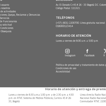
l usuario
Av. El Dorado Cr.45 # 26 - 33 Bogotá D.C. Colom
n nosotros
Código Postal: 111321
 de actividades
ciones, Quejas, Reclamos y Denuncias
TELÉFONOS
Servicios
 de Funcionarios
(+57) (601) 2200700. Línea gratuita nacional:
su solicitud
018000123414
 Condiciones
 Obsequios
HORARIO DE ATENCIÓN
Lunes a viernes de 8:00 a.m. a 5:00 p.m.
Instagram
Facebook
X
Política de privacidad y tratamiento de datos 
Condiciones de uso
Accesibilidad
Horario de atención y entrega de premio
Lunes a viernes de 8:30 a.m.a 1:00 p.m. y de 2:30 p.m. a 4:30
Línea directa Radio Nac
p.m. en RTVC Sistema de Medios Públicos, Carrera 45 # 26-
Nacional Radio Naciona
33, Bogotá.
Conmutador RTVC 220