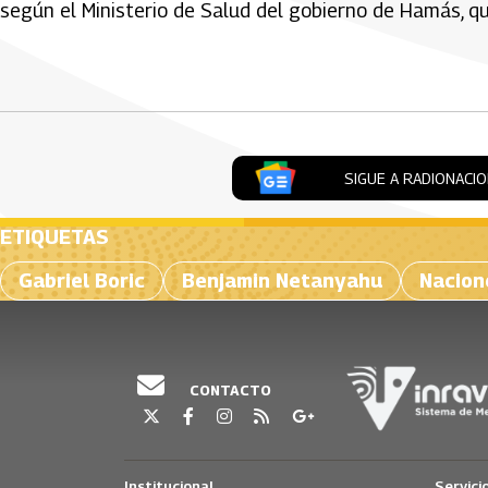
según el Ministerio de Salud del gobierno de Hamás, qu
Artículos Player
SIGUE A RADIONACI
ETIQUETAS
Gabriel Boric
Benjamin Netanyahu
Nacion
CONTACTO
Institucional
Servici