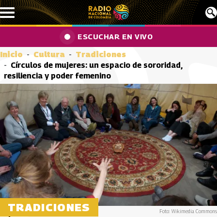
Pasar al contenido principal
ESCUCHAR EN VIVO
Inicio
Cultura
Tradiciones
Círculos de mujeres: un espacio de sororidad,
resiliencia y poder femenino
TRADICIONES
Foto: Wikimedia Commons