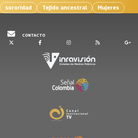
sororidad
Tejido ancestral
Mujeres
CONTACTO