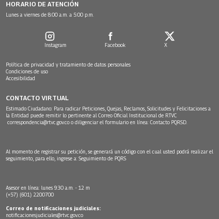
HORARIO DE ATENCIÓN
Lunes a viernes de 8:00 a.m. a 5:00 p.m.
Instagram
Facebook
X
Política de privacidad y tratamiento de datos personales
Condiciones de uso
Accesibilidad
CONTACTO VIRTUAL
Estimado Ciudadano: Para radicar Peticiones, Quejas, Reclamos, Solicitudes y Felicitaciones a
la Entidad puede remitir lo pertinente al Correo Oficial Institucional de RTVC
correspondencia@rtvc.gov.co
o diligenciar el formulario en línea:
Contacto PQRSD.
Al momento de registrar su petición, se generará un código con el cual usted podrá realizar el
seguimiento, para ello, ingrese a:
Seguimiento de PQRS
Asesor en línea: lunes 9:30 a.m. - 12 m
(+57) (601) 2200700
Correo de notificaciones judiciales:
notificacionesjudiciales@rtvc.gov.co