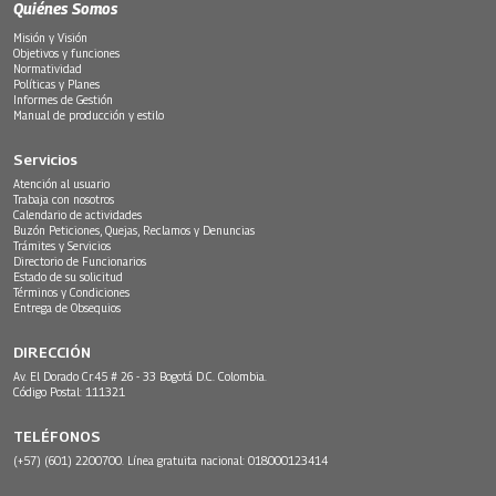
Quiénes Somos
Misión y Visión
Objetivos y funciones
Normatividad
Políticas y Planes
Informes de Gestión
Manual de producción y estilo
Servicios
Atención al usuario
Trabaja con nosotros
Calendario de actividades
Buzón Peticiones, Quejas, Reclamos y Denuncias
Trámites y Servicios
Directorio de Funcionarios
Estado de su solicitud
Términos y Condiciones
Entrega de Obsequios
DIRECCIÓN
Av. El Dorado Cr.45 # 26 - 33 Bogotá D.C. Colombia.
Código Postal: 111321
TELÉFONOS
(+57) (601) 2200700. Línea gratuita nacional: 018000123414