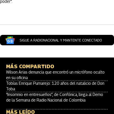
poder”.
Artículos Player
SIGUE A RADIONACIONAL Y MANTENTE CONECTADO
MÁS COMPARTIDO
Wilson Arias denuncia que encontró un micrófono oculto
en su oficina
Tobías Enrique Pumarejo: 120 años del natalicio de Don
Toba
“Insomnio en entresueños”, de Confónica, llega al Demo
de la Semana de Radio Nacional de Colombia
MÁS LEÍDO