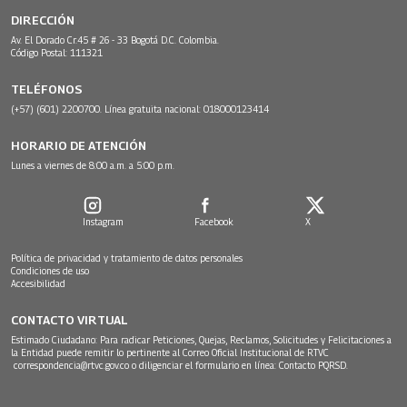
DIRECCIÓN
Av. El Dorado Cr.45 # 26 - 33 Bogotá D.C. Colombia.
Código Postal: 111321
TELÉFONOS
(+57) (601) 2200700. Línea gratuita nacional: 018000123414
HORARIO DE ATENCIÓN
Lunes a viernes de 8:00 a.m. a 5:00 p.m.
Instagram
Facebook
X
Política de privacidad y tratamiento de datos personales
Condiciones de uso
Accesibilidad
CONTACTO VIRTUAL
Estimado Ciudadano: Para radicar Peticiones, Quejas, Reclamos, Solicitudes y Felicitaciones a
la Entidad puede remitir lo pertinente al Correo Oficial Institucional de RTVC
correspondencia@rtvc.gov.co
o diligenciar el formulario en línea:
Contacto PQRSD.