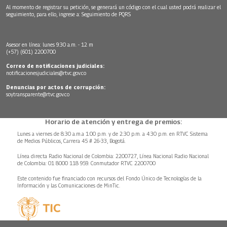
Al momento de registrar su petición, se generará un código con el cual usted podrá realizar el
seguimiento, para ello, ingrese a:
Seguimiento de PQRS
Asesor en línea: lunes 9:30 a.m. - 12 m
(+57) (601) 2200700
Correo de notificaciones judiciales:
notificacionesjudiciales@rtvc.gov.co
Denuncias por actos de corrupción:
soytransparente@rtvc.gov.co
Horario de atención y entrega de premios:
Lunes a viernes de 8:30 a.m.a 1:00 p.m. y de 2:30 p.m. a 4:30 p.m. en RTVC Sistema
de Medios Públicos, Carrera 45 # 26-33, Bogotá.
Línea directa Radio Nacional de Colombia: 2200727, Línea Nacional Radio Nacional
de Colombia: 01 8000 118 959. Conmutador RTVC 2200700
Este contenido fue financiado con recursos del Fondo Único de Tecnologías de la
Información y las Comunicaciones de MinTic.