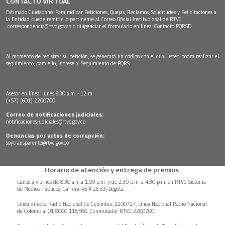
CONTACTO VIRTUAL
Estimado Ciudadano: Para radicar Peticiones, Quejas, Reclamos, Solicitudes y Felicitaciones a
la Entidad puede remitir lo pertinente al Correo Oficial Institucional de RTVC
correspondencia@rtvc.gov.co
o diligenciar el formulario en línea:
Contacto PQRSD.
Al momento de registrar su petición, se generará un código con el cual usted podrá realizar el
seguimiento, para ello, ingrese a:
Seguimiento de PQRS
Asesor en línea: lunes 9:30 a.m. - 12 m
(+57) (601) 2200700
Correo de notificaciones judiciales:
notificacionesjudiciales@rtvc.gov.co
Denuncias por actos de corrupción:
soytransparente@rtvc.gov.co
Horario de atención y entrega de premios:
Lunes a viernes de 8:30 a.m.a 1:00 p.m. y de 2:30 p.m. a 4:30 p.m. en RTVC Sistema
de Medios Públicos, Carrera 45 # 26-33, Bogotá.
Línea directa Radio Nacional de Colombia: 2200727, Línea Nacional Radio Nacional
de Colombia: 01 8000 118 959. Conmutador RTVC 2200700