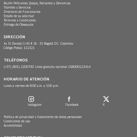
Buzón Peticiones, Quejas, Reclamos y Denuncias
Trámites y Servicios
Directorio de Funcionarios
Estado de su solicitud
Términos y Condiciones
Entrega de Obsequios
DIRECCIÓN
Av. El Dorado Cr.45 # 26 - 33 Bogotá D.C. Colombia.
Código Postal: 111321
TELÉFONOS
(+57) (601) 2200700. Línea gratuita nacional: 018000123414
HORARIO DE ATENCIÓN
Lunes a viernes de 8:00 a.m. a 5:00 p.m.
Instagram
Facebook
X
Política de privacidad y tratamiento de datos personales
Condiciones de uso
Accesibilidad