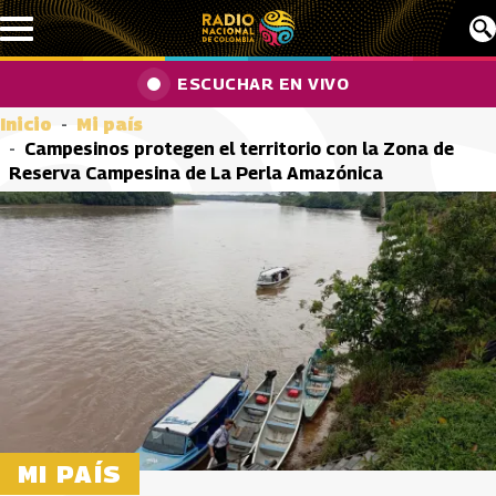
Pasar al contenido principal
ESCUCHAR EN VIVO
Inicio
Mi país
Campesinos protegen el territorio con la Zona de
Reserva Campesina de La Perla Amazónica
MI PAÍS