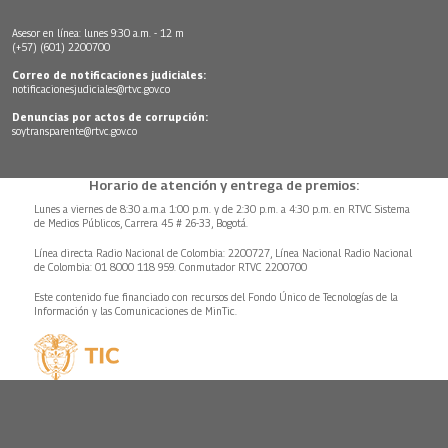
Asesor en línea: lunes 9:30 a.m. - 12 m
(+57) (601) 2200700
Correo de notificaciones judiciales:
notificacionesjudiciales@rtvc.gov.co
Denuncias por actos de corrupción:
soytransparente@rtvc.gov.co
Horario de atención y entrega de premios:
Lunes a viernes de 8:30 a.m.a 1:00 p.m. y de 2:30 p.m. a 4:30 p.m. en RTVC Sistema
de Medios Públicos, Carrera 45 # 26-33, Bogotá.
Línea directa Radio Nacional de Colombia: 2200727, Línea Nacional Radio Nacional
de Colombia: 01 8000 118 959. Conmutador RTVC 2200700
Este contenido fue financiado con recursos del Fondo Único de Tecnologías de la
Información y las Comunicaciones de MinTic.