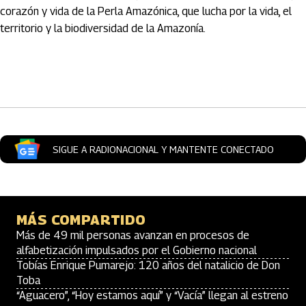
corazón y vida de la Perla Amazónica, que lucha por la vida, el
territorio y la biodiversidad de la Amazonía.
Artículos Player
SIGUE A RADIONACIONAL Y MANTENTE CONECTADO
MÁS COMPARTIDO
Más de 49 mil personas avanzan en procesos de
alfabetización impulsados por el Gobierno nacional
Tobías Enrique Pumarejo: 120 años del natalicio de Don
Toba
“Aguacero”, “Hoy estamos aquí” y “Vacía” llegan al estreno