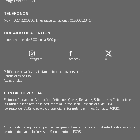
Código Postal: 111321
TELÉFONOS
(+57) (601) 2200700. Línea gratuita nacional: 018000123414
HORARIO DE ATENCIÓN
Lunes a viernes de 8:00 a.m. a 5:00 p.m.
Instagram
Facebook
X
Política de privacidad y tratamiento de datos personales
Condiciones de uso
Accesibilidad
CONTACTO VIRTUAL
Estimado Ciudadano: Para radicar Peticiones, Quejas, Reclamos, Solicitudes y Felicitaciones a
la Entidad puede remitir lo pertinente al Correo Oficial Institucional de RTVC
correspondencia@rtvc.gov.co
o diligenciar el formulario en línea:
Contacto PQRSD.
Al momento de registrar su petición, se generará un código con el cual usted podrá realizar el
seguimiento, para ello, ingrese a:
Seguimiento de PQRS