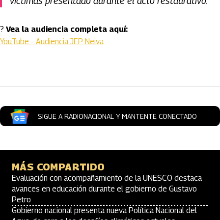
víctimas presentado durante el acto restaurativo.
?
Vea la audiencia completa aquí:
YouTube - Audiencia JEP Neiva
Artículos Player
SIGUE A RADIONACIONAL Y MANTENTE CONECTADO
MÁS COMPARTIDO
Evaluación con acompañamiento de la UNESCO destaca
avances en educación durante el gobierno de Gustavo
Petro
Gobierno nacional presenta nueva Política Nacional del