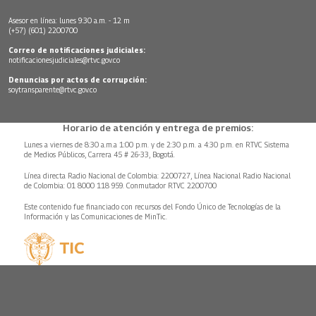
Asesor en línea: lunes 9:30 a.m. - 12 m
(+57) (601) 2200700
Correo de notificaciones judiciales:
notificacionesjudiciales@rtvc.gov.co
Denuncias por actos de corrupción:
soytransparente@rtvc.gov.co
Horario de atención y entrega de premios:
Lunes a viernes de 8:30 a.m.a 1:00 p.m. y de 2:30 p.m. a 4:30 p.m. en RTVC Sistema
de Medios Públicos, Carrera 45 # 26-33, Bogotá.
Línea directa Radio Nacional de Colombia: 2200727, Línea Nacional Radio Nacional
de Colombia: 01 8000 118 959. Conmutador RTVC 2200700
Este contenido fue financiado con recursos del Fondo Único de Tecnologías de la
Información y las Comunicaciones de MinTic.