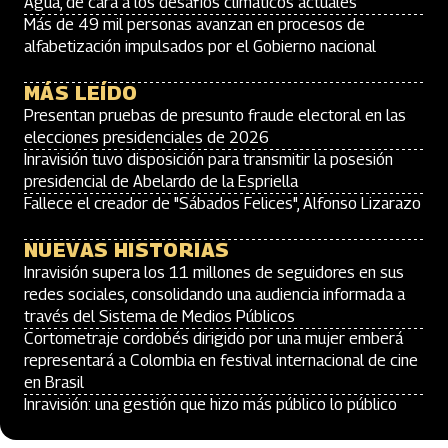
Agua, de cara a los desafíos climáticos actuales
Más de 49 mil personas avanzan en procesos de
alfabetización impulsados por el Gobierno nacional
MÁS LEÍDO
Presentan pruebas de presunto fraude electoral en las
elecciones presidenciales de 2026
Inravisión tuvo disposición para transmitir la posesión
presidencial de Abelardo de la Espriella
Fallece el creador de "Sábados Felices", Alfonso Lizarazo
NUEVAS HISTORIAS
Inravisión supera los 11 millones de seguidores en sus
redes sociales, consolidando una audiencia informada a
través del Sistema de Medios Públicos
Cortometraje cordobés dirigido por una mujer emberá
representará a Colombia en festival internacional de cine
en Brasil
Inravisión: una gestión que hizo más público lo público