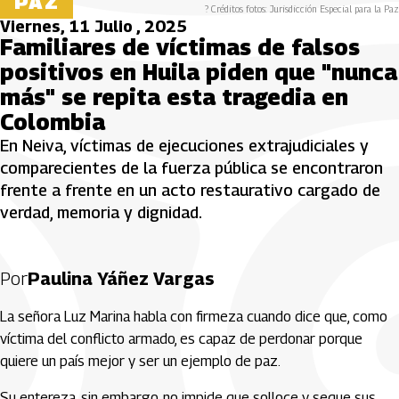
PAZ
? Créditos fotos: Jurisdicción Especial para la Paz
Viernes, 11 Julio , 2025
Familiares de víctimas de falsos
positivos en Huila piden que "nunca
más" se repita esta tragedia en
Colombia
En Neiva, víctimas de ejecuciones extrajudiciales y
comparecientes de la fuerza pública se encontraron
frente a frente en un acto restaurativo cargado de
verdad, memoria y dignidad.
Por
Paulina Yáñez Vargas
La señora Luz Marina habla con firmeza cuando dice que, como
víctima del conflicto armado, es capaz de perdonar porque
quiere un país mejor y ser un ejemplo de paz.
Su entereza, sin embargo, no impide que solloce y seque sus