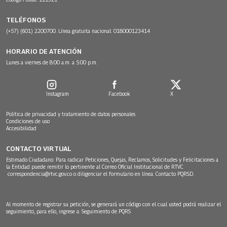
TELÉFONOS
(+57) (601) 2200700. Línea gratuita nacional: 018000123414
HORARIO DE ATENCIÓN
Lunes a viernes de 8:00 a.m. a 5:00 p.m.
Instagram
Facebook
X
Política de privacidad y tratamiento de datos personales
Condiciones de uso
Accesibilidad
CONTACTO VIRTUAL
Estimado Ciudadano: Para radicar Peticiones, Quejas, Reclamos, Solicitudes y Felicitaciones a
la Entidad puede remitir lo pertinente al Correo Oficial Institucional de RTVC
correspondencia@rtvc.gov.co
o diligenciar el formulario en línea:
Contacto PQRSD.
Al momento de registrar su petición, se generará un código con el cual usted podrá realizar el
seguimiento, para ello, ingrese a:
Seguimiento de PQRS