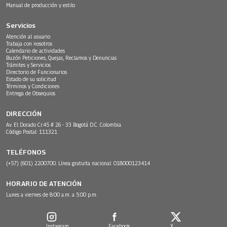
Manual de producción y estilo
Servicios
Atención al usuario
Trabaja con nosotros
Calendario de actividades
Buzón Peticiones, Quejas, Reclamos y Denuncias
Trámites y Servicios
Directorio de Funcionarios
Estado de su solicitud
Términos y Condiciones
Entrega de Obsequios
DIRECCIÓN
Av. El Dorado Cr.45 # 26 - 33 Bogotá D.C. Colombia.
Código Postal: 111321
TELÉFONOS
(+57) (601) 2200700. Línea gratuita nacional: 018000123414
HORARIO DE ATENCIÓN
Lunes a viernes de 8:00 a.m. a 5:00 p.m.
Instagram
Facebook
X