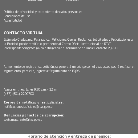
Política de privacidad y tratamiento de datos personales
Condiciones de uso
Accesibilidad
CONTACTO VIRTUAL
Estimado Ciudadano: Para radicar Peticiones, Quejas, Reclamos, Solicitudes y Felicitaciones a
la Entidad puede remitir lo pertinente al Correo Oficial Institucional de RTVC
correspondencia@rtvc.gov.co
o diligenciar el formulario en línea:
Contacto PQRSD.
Al momento de registrar su petición, se generará un código con el cual usted podrá realizar el
seguimiento, para ello, ingrese a:
Seguimiento de PQRS
Asesor en línea: lunes 9:30 a.m. - 12 m
(+57) (601) 2200700
Correo de notificaciones judiciales:
notificacionesjudiciales@rtvc.gov.co
Denuncias por actos de corrupción:
soytransparente@rtvc.gov.co
Horario de atención y entrega de premios: