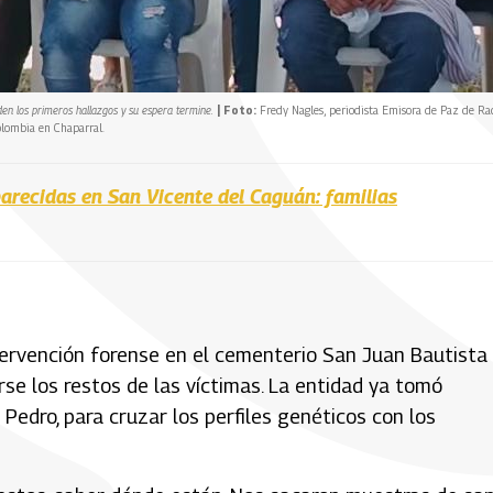
en los primeros hallazgos y su espera termine.
| Foto:
Fredy Nagles, periodista Emisora de Paz de Ra
olombia en Chaparral.
recidas en San Vicente del Caguán: familias
tervención forense en el cementerio San Juan Bautista
rse los restos de las víctimas. La entidad ya tomó
 Pedro, para cruzar los perfiles genéticos con los