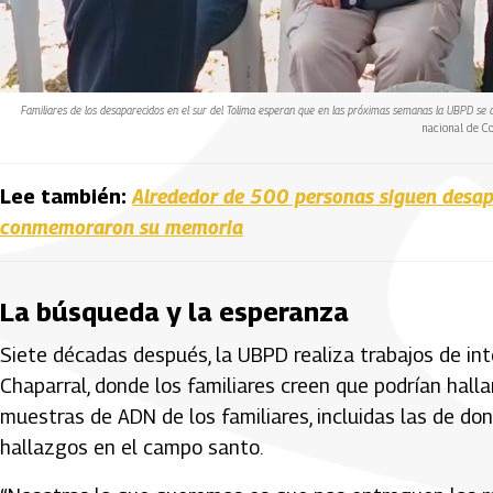
Familiares de los desaparecidos en el sur del Tolima esperan que en las próximas semanas la UBPD se d
nacional de C
Lee también:
Alrededor de 500 personas siguen desapa
conmemoraron su memoria
La búsqueda y la esperanza
Siete décadas después, la UBPD realiza trabajos de in
Chaparral, donde los familiares creen que podrían halla
muestras de ADN de los familiares, incluidas las de don
hallazgos en el campo santo.