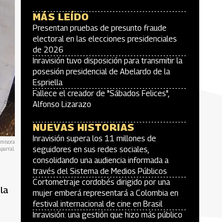
MÁS LEÍDO
Presentan pruebas de presunto fraude
electoral en las elecciones presidenciales
de 2026
Inravisión tuvo disposición para transmitir la
posesión presidencial de Abelardo de la
Espriella
Fallece el creador de "Sábados Felices",
Alfonso Lizarazo
NUEVAS HISTORIAS
Inravisión supera los 11 millones de
Emisora
seguidores en sus redes sociales,
parral.
consolidando una audiencia informada a
través del Sistema de Medios Públicos
Cortometraje cordobés dirigido por una
la
mujer emberá representará a Colombia en
festival internacional de cine en Brasil
Inravisión: una gestión que hizo más público