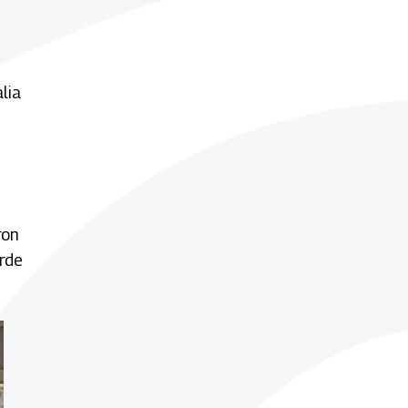
lia
ron
rde