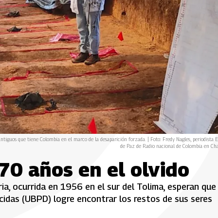
 antiguos que tiene Colombia en el marco de la desaparición forzada. | Foto: Fredy Nagles, periodista 
de Paz de Radio nacional de Colombia en Cha
70 años en el olvido
ia, ocurrida en 1956 en el sur del Tolima, esperan que 
das (UBPD) logre encontrar los restos de sus seres