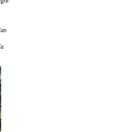
ngre
ían
ía