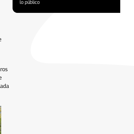
lo público
e
tros
e
cada