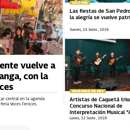
CULTURA
Las fiestas de San Pedr
la alegría se vuelve pat
Jueves, 25 Junio , 2026
iente vuelve a
anga, con la
oces
EMISORAS DE PAZ
gar central en la agenda
Artistas de Caquetá tri
feria Voces Feroces.
Concurso Nacional de
Interpretación Musical 
Durán Plazas”
Lunes, 22 Junio , 2026