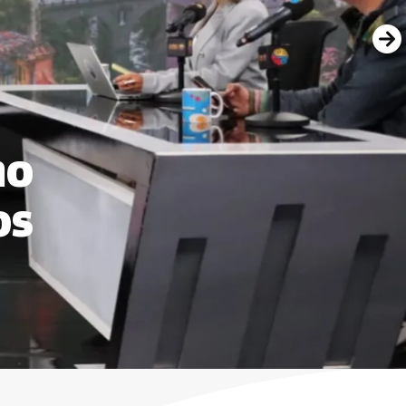
mo
os