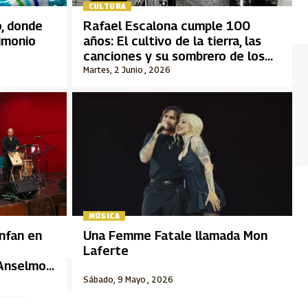
CULTURA
o, donde
Rafael Escalona cumple 100
rimonio
años: El cultivo de la tierra, las
canciones y su sombrero de los
últimos años
Martes, 2 Junio , 2026
MÚSICA
unfan en
Una Femme Fatale llamada Mon
Laferte
“Anselmo
Sábado, 9 Mayo , 2026