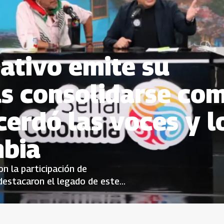
ativo emite su
as consolidarse co
erdó las voces y l
mbia
n la participación de
destacaron el legado de este
 las realidades de las