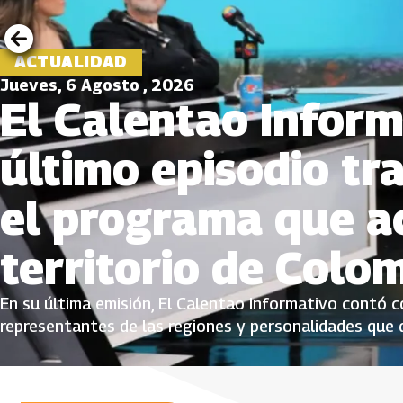
ACTUALIDAD
Jueves, 6 Agosto , 2026
El Calentao Inform
último episodio tr
el programa que ac
territorio de Colo
En su última emisión, El Calentao Informativo contó co
representantes de las regiones y personalidades que 
proyecto del Sistema de Medios Públicos, que amplificó
comunidades desde una mirada plural e incluyente.