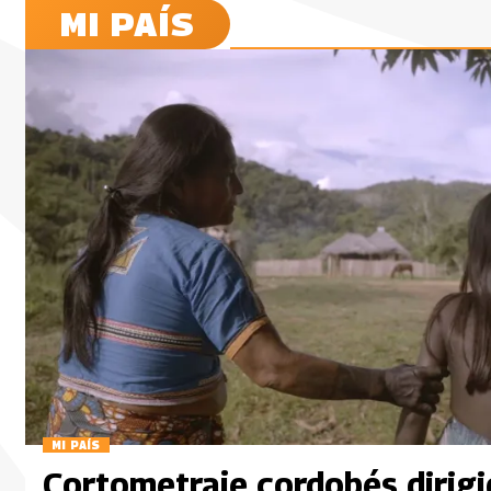
MI PAÍS
MI PAÍS
Cortometraje cordobés dirigi