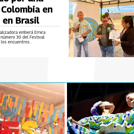
 Colombia en
 en Brasil
ealizadora emberá Ernira
n número 30 del Festival
e los encuentros
lla en Brasil.