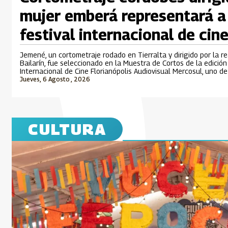
mujer emberá representará a
festival internacional de cine
Jemené, un cortometraje rodado en Tierralta y dirigido por la r
Bailarín, fue seleccionado en la Muestra de Cortos de la edició
Internacional de Cine Florianópolis Audiovisual Mercosul, uno d
cinematográficos más importantes de Suramérica que se desarro
Jueves, 6 Agosto , 2026
CULTURA