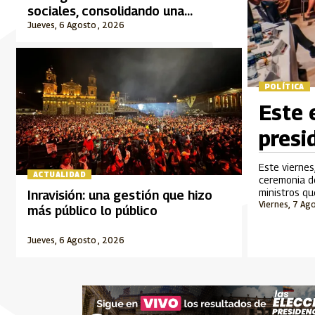
sociales, consolidando una
audiencia informada a través del
Jueves, 6 Agosto , 2026
Sistema de Medios Públicos
POLÍTICA
Este 
presi
Este viernes
ACTUALIDAD
ceremonia de
ministros q
Inravisión: una gestión que hizo
Viernes, 7 Ag
más público lo público
Jueves, 6 Agosto , 2026