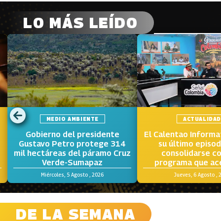
LO MÁS LEÍDO
MEDIO AMBIENTE
ACTUALIDA
Gobierno del presidente
El Calentao Informa
o
Gustavo Petro protege 314
su último episod
mil hectáreas del páramo Cruz
consolidarse c
Verde-Sumapaz
programa que ace
voces y los terri
Miércoles, 5 Agosto , 2026
Jueves, 6 Agosto , 
Colombia
DE LA SEMANA