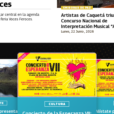
oces
EMISORAS DE PAZ
gar central en la agenda
Artistas de Caquetá tri
feria Voces Feroces.
Concurso Nacional de
Interpretación Musical 
Durán Plazas”
Lunes, 22 Junio , 2026
TE
CULTURA
 presenta
Alístate 
Concierto de la Esperanza VII: