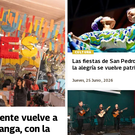
CULTURA
Las fiestas de San Pedr
la alegría se vuelve pat
Jueves, 25 Junio , 2026
iente vuelve a
anga, con la