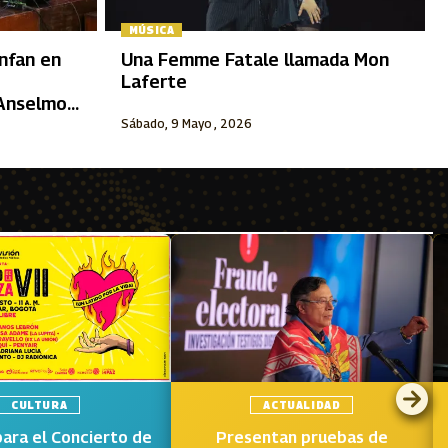
MÚSICA
unfan en
Una Femme Fatale llamada Mon
Laferte
“Anselmo
Sábado, 9 Mayo , 2026
CULTURA
ACTUALIDAD
para el Concierto de
Presentan pruebas de