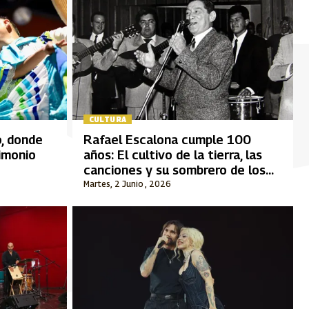
CULTURA
o, donde
Rafael Escalona cumple 100
rimonio
años: El cultivo de la tierra, las
canciones y su sombrero de los
últimos años
Martes, 2 Junio , 2026