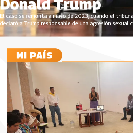
Donald Trump
El caso se remonta a mayo de 2023, cuando el tribuna
declaró a Trump responsable de una agresión sexual con
MI PAÍS