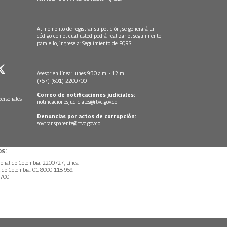
Al momento de registrar su petición, se generará un
código con el cual usted podrá realizar el seguimiento,
para ello, ingrese a:
Seguimiento de PQRS
Asesor en línea: lunes 9:30 a.m. - 12 m
(+57) (601) 2200700
Correo de notificaciones judiciales:
personales
notificacionesjudiciales@rtvc.gov.co
Denuncias por actos de corrupción:
soytransparente@rtvc.gov.co
s:
ional de Colombia: 2200727, Línea
l de Colombia: 01 8000 118 959.
0700