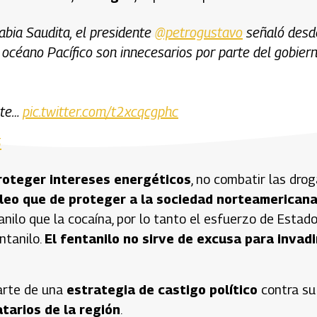
rabia Saudita, el presidente
@petrogustavo
señaló desd
l océano Pacífico son innecesarios por parte del gobier
nte…
pic.twitter.com/t2xcqcgphc
5
roteger intereses energéticos
, no combatir las dro
óleo que de proteger a la sociedad norteamerican
anilo que la cocaína, por lo tanto el esfuerzo de Estad
ntanilo.
El fentanilo no sirve de excusa para invadi
arte de una
estrategia de castigo político
contra su
tarios de la región
.