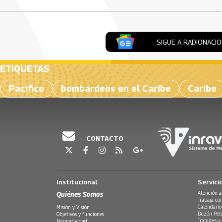
SIGUE A RADIONACI
ETIQUETAS
Pacifico
bombardeos en el Caribe
Caribe
CONTACTO
Institucional
Servici
Quiénes Somos
Atención a
Trabaja co
Calendario
Misión y Visión
Buzón Peti
Objetivos y funciones
Trámites y 
Normatividad