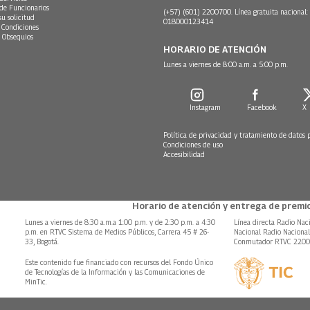
 de Funcionarios
(+57) (601) 2200700. Línea gratuita nacional:
su solicitud
018000123414
 Condiciones
 Obsequios
HORARIO DE ATENCIÓN
Lunes a viernes de 8:00 a.m. a 5:00 p.m.
Instagram
Facebook
X
Política de privacidad y tratamiento de datos 
Condiciones de uso
Accesibilidad
Horario de atención y entrega de premio
Lunes a viernes de 8:30 a.m.a 1:00 p.m. y de 2:30 p.m. a 4:30
Línea directa Radio Nac
p.m. en RTVC Sistema de Medios Públicos, Carrera 45 # 26-
Nacional Radio Naciona
33, Bogotá.
Conmutador RTVC 220
Este contenido fue financiado con recursos del Fondo Único
de Tecnologías de la Información y las Comunicaciones de
MinTic.