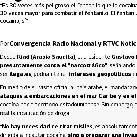
“Es 30 veces más peligroso el fentanilo que la cocaín
30 veces mayor para combatir el fentanilo. El fentanil
cocaína, sí”.
Por
Convergencia Radio Nacional y RTVC Notic
Desde
Riad (Arabia Saudita)
, el presidente
Gustavo 
presuntamente conta el "narcotráfico"
, señalando
ser
ilegales
, podrían tener
intereses geopolíticos
má
En medio de su visita oficial al país árabe, el mandata
ataques a embarcaciones en el mar Caribe y en el
cocaína hacia territorio estadounidense. Sin embargo,
real la incautación de droga.
“
No hay necesidad de tirar misiles
, es absolutament
dirigida a incautar cocaína,
sino a preparar una inva