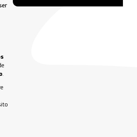
ser
os
de
o
.
re
sito