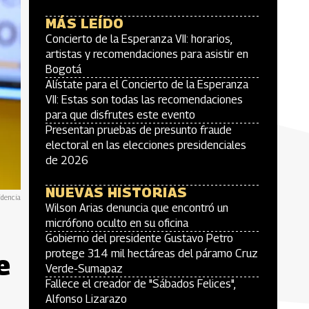
MÁS LEÍDO
Concierto de la Esperanza VII: horarios,
artistas y recomendaciones para asistir en
Bogotá
Alístate para el Concierto de la Esperanza
VII: Estas son todas las recomendaciones
para que disfrutes este evento
Presentan pruebas de presunto fraude
electoral en las elecciones presidenciales
de 2026
NUEVAS HISTORIAS
idencia
Wilson Arias denuncia que encontró un
micrófono oculto en su oficina
Gobierno del presidente Gustavo Petro
protege 314 mil hectáreas del páramo Cruz
e
Verde-Sumapaz
Fallece el creador de "Sábados Felices",
Alfonso Lizarazo