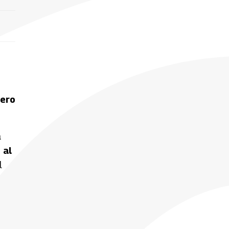
mero
a
 al
l