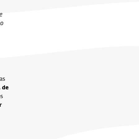
e
no
gas
a de
os
r