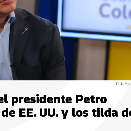
Flickr Pres
el presidente Petro
e EE. UU. y los tilda d