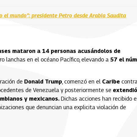
do el mundo”: presidente Petro desde Arabia Saudita
nses mataron a 14 personas acusándolos de
o lanchas en el océano Pacífico, elevando a
57 el nú
tración de
Donald Trump
, comenzó en el
Caribe
contr
ocedentes de Venezuela y posteriormente se
extendió
ombianos y mexicanos.
Dichas acciones han recibido e
izaciones que denuncian una explicita violación de