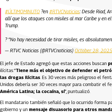
#ÚLTIMOMINUTO
?en
#RTVCNoticias
: Desde Riad, A
allí que los ataques con misiles al mar Caribe y en e
Trump.
?️ “No hay necesidad de tirar misiles, es absolutame
— RTVC Noticias (@RTVCnoticias)
October 28, 202
El jefe de Estado agregó que estas acciones buscan
p
ilícitas:“
Tiene más el objetivo de defender el petr
las drogas ilícitas
. Es 30 veces más peligroso el fent
Unidos debería ser 30 veces mayor para combatir el fe
América Latina; la cocaína, sí
”, puntualizó.
El mandatario también señaló que lo ocurrido forma p
gobierno y un
mensaje disuasorio para otros manda