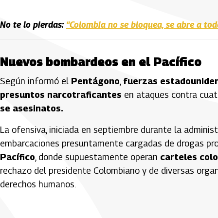
No te lo pierdas:
“Colombia no se bloquea, se abre a to
Nuevos bombardeos en el Pacífico
Según informó el
Pentágono
,
fuerzas estadounide
presuntos narcotraficantes
en ataques contra cuatr
se asesinatos.
La ofensiva, iniciada en septiembre durante la adminis
embarcaciones presuntamente cargadas de drogas pr
Pacífico
, donde supuestamente operan
carteles col
rechazo del presidente Colombiano y de diversas organ
derechos humanos.
Artículos Player