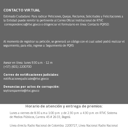
CONTACTO VIRTUAL
Estimado Ciudadano: Para radicar Peticiones, Quejas, Reclamos, Solicitudes y Felicitaciones a
la Entidad puede remitir lo pertinente al Correo Oficial Institucional de RTVC
correspondencia@rtvc.gov.co
o diligenciar el formulario en línea:
Contacto PQRSD.
Al momento de registrar su petición, se generará un código con el cual usted podrá realizar el
seguimiento, para ello, ingrese a:
Seguimiento de PQRS
Asesor en línea: lunes 9:30 a.m. - 12 m
(+57) (601) 2200700
Correo de notificaciones judiciales:
notificacionesjudiciales@rtvc.gov.co
Denuncias por actos de corrupción:
soytransparente@rtvc.gov.co
Horario de atención y entrega de premios:
Lunes a viernes de 8:30 a.m.a 1:00 p.m. y de 2:30 p.m. a 4:30 p.m. en RTVC Sistema
de Medios Públicos, Carrera 45 # 26-33, Bogotá.
Línea directa Radio Nacional de Colombia: 2200727, Línea Nacional Radio Nacional