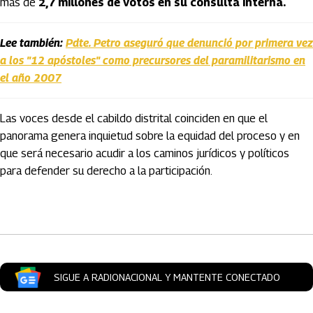
más de
2,7 millones de votos en su consulta interna.
Lee también:
Pdte. Petro aseguró que denunció por primera vez
a los "12 apóstoles" como precursores del paramilitarismo en
el año 2007
Las voces desde el cabildo distrital coinciden en que el
panorama genera inquietud sobre la equidad del proceso y en
que será necesario acudir a los caminos jurídicos y políticos
para defender su derecho a la participación.
Artículos Player
SIGUE A RADIONACIONAL Y MANTENTE CONECTADO