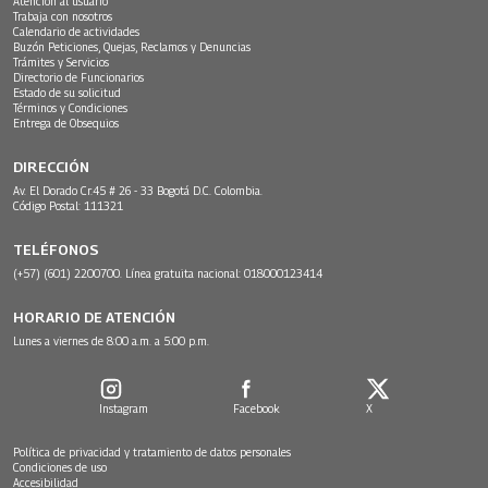
Atención al usuario
Trabaja con nosotros
Calendario de actividades
Buzón Peticiones, Quejas, Reclamos y Denuncias
Trámites y Servicios
Directorio de Funcionarios
Estado de su solicitud
Términos y Condiciones
Entrega de Obsequios
DIRECCIÓN
Av. El Dorado Cr.45 # 26 - 33 Bogotá D.C. Colombia.
Código Postal: 111321
TELÉFONOS
(+57) (601) 2200700. Línea gratuita nacional: 018000123414
HORARIO DE ATENCIÓN
Lunes a viernes de 8:00 a.m. a 5:00 p.m.
Instagram
Facebook
X
Política de privacidad y tratamiento de datos personales
Condiciones de uso
Accesibilidad