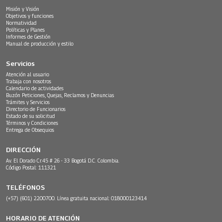
Misión y Visión
Objetivos y funciones
Normatividad
Políticas y Planes
Informes de Gestión
Manual de producción y estilo
Servicios
Atención al usuario
Trabaja con nosotros
Calendario de actividades
Buzón Peticiones, Quejas, Reclamos y Denuncias
Trámites y Servicios
Directorio de Funcionarios
Estado de su solicitud
Términos y Condiciones
Entrega de Obsequios
DIRECCIÓN
Av. El Dorado Cr.45 # 26 - 33 Bogotá D.C. Colombia.
Código Postal: 111321
TELÉFONOS
(+57) (601) 2200700. Línea gratuita nacional: 018000123414
HORARIO DE ATENCIÓN