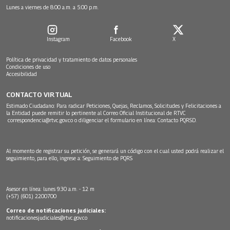
Lunes a viernes de 8:00 a.m. a 5:00 p.m.
Instagram
Facebook
X
Política de privacidad y tratamiento de datos personales
Condiciones de uso
Accesibilidad
CONTACTO VIRTUAL
Estimado Ciudadano: Para radicar Peticiones, Quejas, Reclamos, Solicitudes y Felicitaciones a
la Entidad puede remitir lo pertinente al Correo Oficial Institucional de RTVC
correspondencia@rtvc.gov.co
o diligenciar el formulario en línea:
Contacto PQRSD.
Al momento de registrar su petición, se generará un código con el cual usted podrá realizar el
seguimiento, para ello, ingrese a:
Seguimiento de PQRS
Asesor en línea: lunes 9:30 a.m. - 12 m
(+57) (601) 2200700
Correo de notificaciones judiciales:
notificacionesjudiciales@rtvc.gov.co