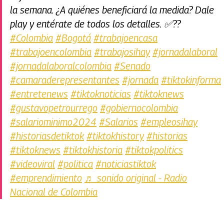
la semana. ¿A quiénes beneficiará la medida? Dale
play y entérate de todos los detalles. ✅??
#Colombia
#Bogotá
#trabajoencasa
#trabajoencolombia
#trabajosihay
#jornadalaboral
#jornadalaboralcolombia
#Senado
#camaraderepresentantes
#jornada
#tiktokinforma
#entretenews
#tiktoknoticias
#tiktoknews
#gustavopetrourrego
#gobiernocolombia
#salariominimo2024
#Salarios
#empleosihay
#historiasdetiktok
#tiktokhistory
#historias
#tiktoknews
#tiktokhistoria
#tiktokpolitics
#videoviral
#politica
#noticiastiktok
#emprendimiento
♬ sonido original - Radio
Nacional de Colombia
Artículos Player