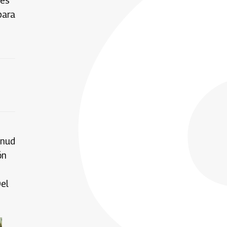
ces
para
Pnud
ón
Del