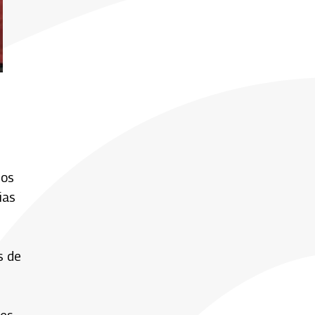
nos
ias
s de