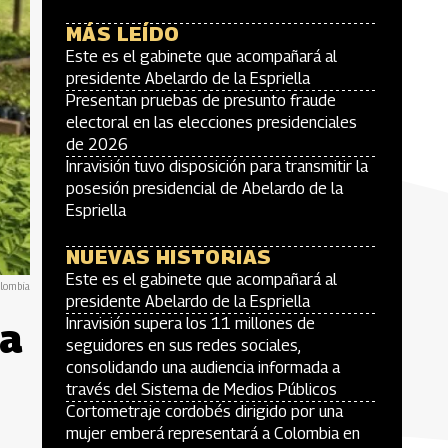
MÁS LEÍDO
Este es el gabinete que acompañará al
presidente Abelardo de la Espriella
Presentan pruebas de presunto fraude
electoral en las elecciones presidenciales
de 2026
Inravisión tuvo disposición para transmitir la
posesión presidencial de Abelardo de la
Espriella
NUEVAS HISTORIAS
Este es el gabinete que acompañará al
olombia
presidente Abelardo de la Espriella
ta
Inravisión supera los 11 millones de
seguidores en sus redes sociales,
consolidando una audiencia informada a
través del Sistema de Medios Públicos
Cortometraje cordobés dirigido por una
mujer emberá representará a Colombia en