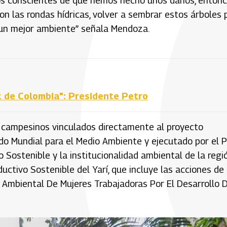
os conscientes de que hemos hecho unos daños, enton
n las rondas hídricas, volver a sembrar estos árboles 
 un mejor ambiente” señala Mendoza.
z de Colombia": Presidente Petro
 campesinos vinculados directamente al proyecto
ndo Mundial para el Medio Ambiente y ejecutado por el 
o Sostenible y la institucionalidad ambiental de la regi
uctivo Sostenible del Yarí, que incluye las acciones de
n Ambiental De Mujeres Trabajadoras Por El Desarrollo 