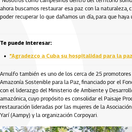
“Nosotros como campesinos dentro del territorio som
ahora buscamos restaurar esa paz con la naturaleza, co
poder recuperar lo que dañamos un día, para que haya
Te puede interesar:
“Agradezco a Cuba su hospitalidad para la pa
Arnulfo también es uno de los cerca de 25 promotores
Amazonía Sostenible para la Paz, financiado por el Fo
con el liderazgo del Ministerio de Ambiente y Desarroll
amazónica, cuyo propósito es consolidar el Paisaje Prod
restauración lideradas por las mujeres de la Asociació
Yarí (Aampy) y la organización Corpoyari.