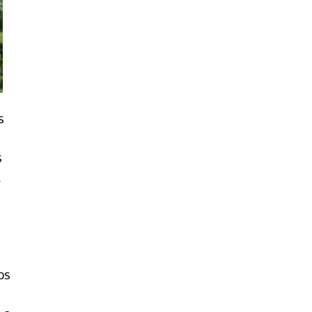
s
s
l
os