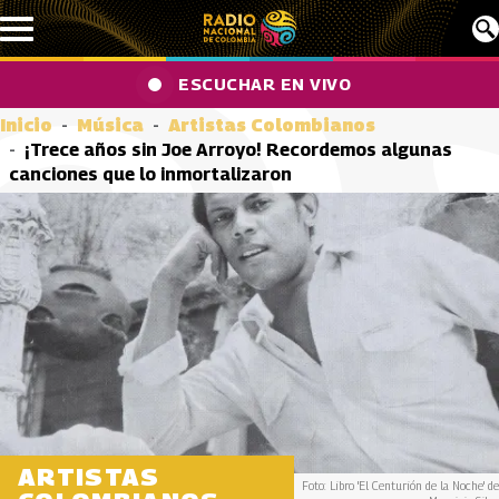
Pasar al contenido principal
ESCUCHAR EN VIVO
Inicio
Música
Artistas Colombianos
¡Trece años sin Joe Arroyo! Recordemos algunas
canciones que lo inmortalizaron
ARTISTAS
Foto: Libro 'El Centurión de la Noche' de