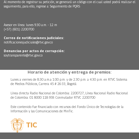
Al momento de registrar su petición, se generará un código con el cual usted podrá realizar el
seguimiento, para ello, ingrese a:
Seguimiento de PQRS
Asesor en línea: lunes 9:30 a.m. - 12 m
(+57) (601) 2200700
Correo de notificaciones judiciales:
notificacionesjudiciales@rtvc.gov.co
Denuncias por actos de corrupción:
soytransparente@rtvc.gov.co
Horario de atención y entrega de premios:
Lunes a viernes de 8:30 a.m.a 1:00 p.m. y de 2:30 p.m. a 4:30 p.m. en RTVC Sistema
de Medios Públicos, Carrera 45 # 26-33, Bogotá.
Línea directa Radio Nacional de Colombia: 2200727, Línea Nacional Radio Nacional
de Colombia: 01 8000 118 959. Conmutador RTVC 2200700
Este contenido fue financiado con recursos del Fondo Único de Tecnologías de la
Información y las Comunicaciones de MinTic.