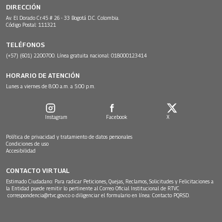
DIRECCIÓN
Av. El Dorado Cr.45 # 26 - 33 Bogotá D.C. Colombia.
Código Postal: 111321
TELÉFONOS
(+57) (601) 2200700. Línea gratuita nacional: 018000123414
HORARIO DE ATENCIÓN
Lunes a viernes de 8:00 a.m. a 5:00 p.m.
Instagram
Facebook
X
Política de privacidad y tratamiento de datos personales
Condiciones de uso
Accesibilidad
CONTACTO VIRTUAL
Estimado Ciudadano: Para radicar Peticiones, Quejas, Reclamos, Solicitudes y Felicitaciones a
la Entidad puede remitir lo pertinente al Correo Oficial Institucional de RTVC
correspondencia@rtvc.gov.co
o diligenciar el formulario en línea:
Contacto PQRSD.