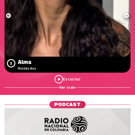
Alma
1
Matilda Nox
Ver todo
PODCAST