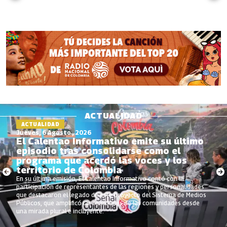
ACTUALIDAD
ACTUALIDAD
Jueves, 6 Agosto , 2026
El Calentao Informativo emite su último
episodio tras consolidarse como el
programa que acerdó las voces y los
territorio de Colombia
En su última emisión, El Calentao Informativo contó con la
participación de representantes de las regiones y personalidades
que destacaron el legado de este proyecto del Sistema de Medios
Públicos, que amplificó las realidades de las comunidades desde
una mirada plural e incluyente.