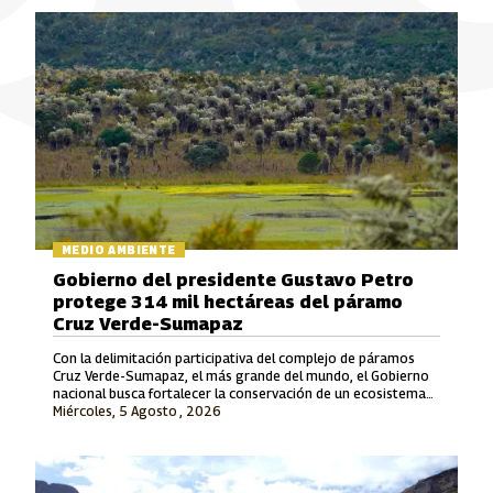
MEDIO AMBIENTE
Gobierno del presidente Gustavo Petro
protege 314 mil hectáreas del páramo
Cruz Verde-Sumapaz
Con la delimitación participativa del complejo de páramos
Cruz Verde-Sumapaz, el más grande del mundo, el Gobierno
nacional busca fortalecer la conservación de un ecosistema
Miércoles, 5 Agosto , 2026
estratégico para el cuidado del agua en el país.