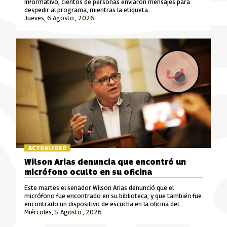
Informativo, cientos de personas enviaron mensajes para
despedir al programa, mientras la etiqueta
#ElCalentaoInformativo se convirtió en tendencia en redes
Jueves, 6 Agosto , 2026
sociales.
ACTUALIDAD
Wilson Arias denuncia que encontró un
micrófono oculto en su oficina
Este martes el senador Wilson Arias denunció que el
micrófono fue encontrado en su biblioteca, y que también fue
encontrado un dispositivo de escucha en la oficina del
Miércoles, 5 Agosto , 2026
exsenador Julián Gallo.