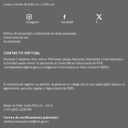
Lunes a viernes de 8:00 a.m. a 5:00 p.m.
Instagram
Facebook
X
Política de privacidad y tratamiento de datos personales
Condiciones de uso
Accesibilidad
CONTACTO VIRTUAL
Estimado Ciudadano: Para radicar Peticiones, Quejas, Reclamos, Solicitudes y Felicitaciones a
la Entidad puede remitir lo pertinente al Correo Oficial Institucional de RTVC
correspondencia@rtvc.gov.co
o diligenciar el formulario en línea:
Contacto PQRSD.
Al momento de registrar su petición, se generará un código con el cual usted podrá realizar el
seguimiento, para ello, ingrese a:
Seguimiento de PQRS
Asesor en línea: lunes 9:30 a.m. - 12 m
(+57) (601) 2200700
Correo de notificaciones judiciales:
notificacionesjudiciales@rtvc.gov.co