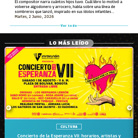
El compositor narra cuántos hijos tuvo. Cuál libro lo motivó a
volverse algodonero y arrocero, habla sobre una línea de
sombreros que lanzó, inspirado en sus ídolos infantiles.
Martes, 2 Junio , 2026
También recuerda lo que le ofrecieron por hacerle una
canción a Avianca y entona unos versos de un tema entonces
Ver todo
inédito que luego grabó Jorge Oñate.
LO MÁS LEÍDO
CULTURA
o
Concierto de la Esperanza VII: horarios, artistas y